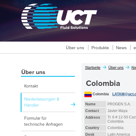
Über uns
Produkte
News
Startseite
Über uns
Ni
Über uns
Colombia
Kontakt
Colombia
LATAM@uct.
Niederlassungen &
Name
PROGEN S.A.
Händler
Contact
Javier Maya
Tr. 6 # 12-50 Ca
Address
Formular für
Colombia
technische Anfragen
Country
Colombia
Desk
Latin America