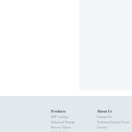
Products
About Us
PDF Catalog
Contact Us
Industrial Fittings
Technical Inquiry Form
Process Valves
Careers