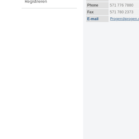
Registrieren
Phone
571 776 7880
Fax
571 780 2373
Progen@progen.
E-mail