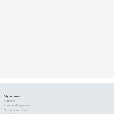
My account
In Basket
Account Management
My Previous Orders