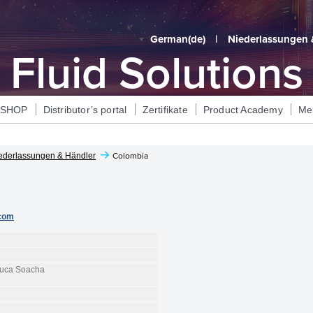
German‎(de)‎
|
Niederlassungen 
Fluid Solutions
eSHOP
Distributor’s portal
Zertifikate
Product Academy
Me
ederlassungen & Händler
Colombia
com
zuca Soacha