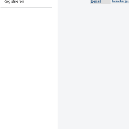
Registrieren
benelux@u
E-mail