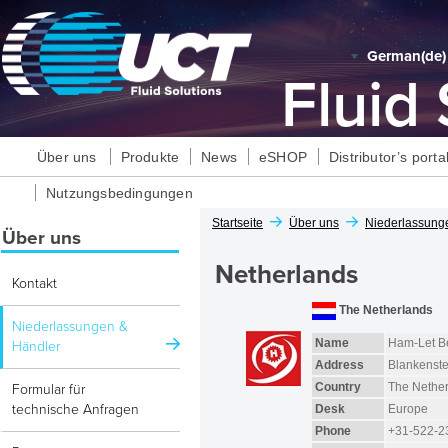
German‎(de)‎
Fluid
Über uns
Produkte
News
eSHOP
Distributor’s porta
Nutzungsbedingungen
Startseite
Über uns
Niederlassung
Über uns
Netherlands
Kontakt
The Netherlands
Niederlassungen &
Name
Ham-Let B
Händler
Address
Blankenste
Country
The Nethe
Formular für
technische Anfragen
Desk
Europe
Phone
+31-522-2