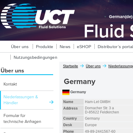
German‎(de)‎
Fluid
Über uns
Produkte
News
eSHOP
Distributor’s porta
Nutzungsbedingungen
Startseite
Über uns
Niederlassung
Über uns
Germany
Kontakt
Germany
Niederlassungen &
Name
Ham-Let GMBH
Händler
Dornacher Str. 3 a
Address
D-85622 Feldkirchen
Formular für
Country
Germany
technische Anfragen
Desk
Europe
Phone
49-89-2441567-60