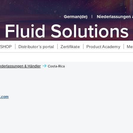
German‎(de)‎
|
Niederlassungen 
Fluid Solutions
eSHOP
Distributor’s portal
Zertifikate
Product Academy
Me
ederlassungen & Händler
Costa-Rica
.com