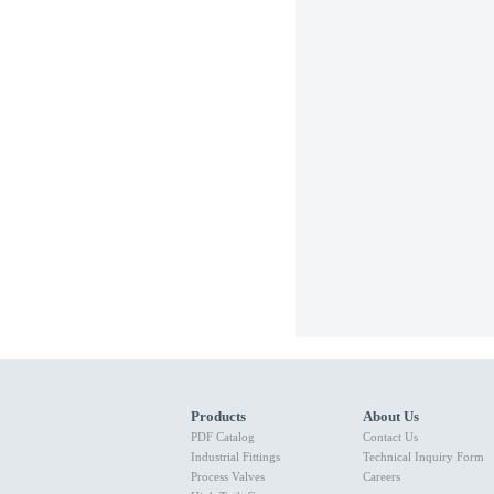
Products
About Us
PDF Catalog
Contact Us
Industrial Fittings
Technical Inquiry Form
Process Valves
Careers