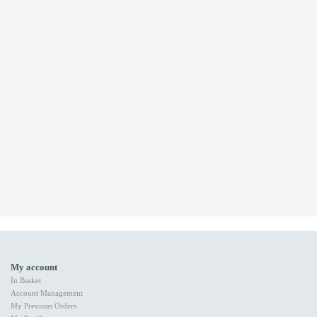
My account
In Basket
Account Management
My Previous Orders