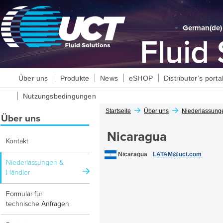
German‎(de)‎
Fluid
Über uns
Produkte
News
eSHOP
Distributor’s porta
Nutzungsbedingungen
Startseite
Über uns
Niederlassung
Über uns
Nicaragua
Kontakt
Nicaragua
LATAM@uct.com
Niederlassungen &
Händler
Formular für
technische Anfragen